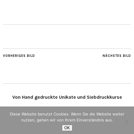
VORHERIGES BILD
NÄCHSTES BILD
Von Hand gedruckte Unikate und Siebdruckkurse
Copyright © 2015 Alexandra Lenz | Siebdruck | von Hand gedruckte Unikate |
Diese Website benutzt Cookies. Wenn Sie die Website weiter
Textildesign | Siebdruckkurse in eigener Werkstatt in Köln | Wohntextilien z.B.
nutzen, gehen wir von Ihrem Einverständnis aus.
Kissen, Tischwäsche | Wohnberatung
OK